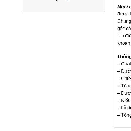
Mũi k
được 
Chúng 
góc cắ
Ưu điể
khoan 
Thông
– Chất
– Đườ
– Chiề
– Tổng
– Đườ
– Kiểu
– Lỗ 
– Tổng