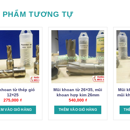
 PHẨM TƯƠNG TỰ
khoan từ thép gió
Mũi khoan từ 26×35, mũi
Mũi k
12×25
khoan hợp kim 26mm
mũi k
275,000
₫
khoét sâu 35mm.
540,000
₫
ch
ÊM VÀO GIỎ HÀNG
THÊM VÀO GIỎ HÀNG
TH