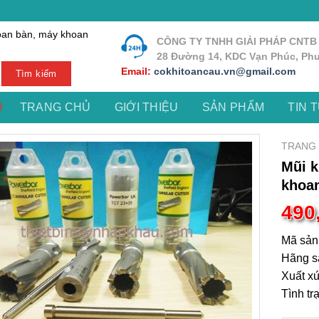
oan bàn, máy khoan
CÔNG TY TNHH GIẢI PHÁP CNTB
28 Đường 14, KDC Vạn Phúc, Phư
Email:
cokhitoancau.vn@gmail.com
Tìm kiếm
TRANG CHỦ
GIỚI THIỆU
SẢN PHẨM
TIN 
TRANG
Mũi 
khoa
490
Mã sản
Hãng s
Xuất x
Tình tr