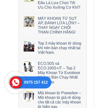
Đâu Là Lựa Chọn Tối
Ưu Cho Xưởng Cơ Khí?
MÁY KHOAN TỪ SỤT
ÁP, ĐÁNH LỬA LỚN? –
THAY NGAY CHỔI
THAN CHÍNH HÃNG!
Top 3 máy khoan từ dùng
khí nén bán chạy nhất tại
Việt Nam.
ECO.50S và
ECO.100S+/T – Top 2
Máy Khoan Từ Euroboor
Hà Lan Bán Chạy Nhất
Hiện Nay.
0975 157 412
Mũi khoan từ Powerbor –
Mũi khoan từ giá rẻ dùng
cho tất cả các máy khoan
từ hiện nay.