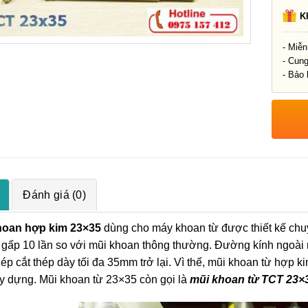
K
- Miễn
- Cun
- Bảo 
Đánh giá (0)
hoan hợp kim 23×35
dùng cho máy khoan từ được thiết kế chuy
gấp 10 lần so với mũi khoan thông thường. Đường kính ngoà
ép cắt thép dày tối đa 35mm trở lại. Vì thế, mũi khoan từ hợp
ây dựng. Mũi khoan từ 23×35 còn gọi là
mũi khoan từ TCT 23×