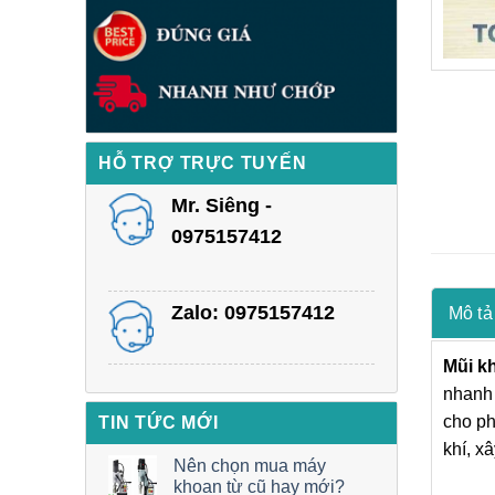
HỖ TRỢ TRỰC TUYẾN
Mr. Siêng -
0975157412
Zalo: 0975157412
Mô tả
Mũi k
nhanh 
cho ph
TIN TỨC MỚI
khí, x
Nên chọn mua máy
khoan từ cũ hay mới?