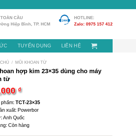
 TOÀN CẦU
HOTLINE:
ờng Hiệp Bình, TP. HCM
Zalo: 0975 157 412
TỨC
TUYỂN DỤNG
LIÊN HỆ
 CHỦ
/
MŨI KHOAN TỪ
khoan hợp kim 23×35 dùng cho máy
n từ
,000
₫
 phẩm:
TCT-23×35
ản xuất: Powerbor
ứ: Anh Quốc
ạng: Còn hàng