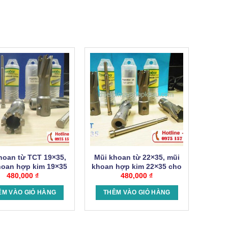
hoan từ TCT 19×35,
Mũi khoan từ 22×35, mũi
hoan hợp kim 19×35
khoan hợp kim 22×35 cho
o máy khoan từ.
480,000
₫
máy khoan từ.
480,000
₫
ÊM VÀO GIỎ HÀNG
THÊM VÀO GIỎ HÀNG