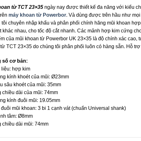
hoan từ TCT 23×35
ngày nay được thiết kế đa năng với kiểu chu
trên
máy khoan từ Powerbor
. Và dùng được trên hầu như mọi
tôi chuyên nhập khẩu và phân phối chính hãng mũi khoan hợp 
t khác nhau, cho tốc độ cắt nhanh. Các mảnh hợp kim cứng ch
m của mũi khoan từ Powerbor UK 23×35 là độ chính xác cao, tu
từ TCT 23×35 do chúng tôi phân phối luôn có hàng sẵn. Hỗ trợ
 số cơ bản:
 liệu: hợp kim
ng kính khoét của mũi: Ø23mm
u sâu khoét của mũi: 35mm
 chiều dài của mũi: 74mm
ng kính đuôi mũi: 19.05mm
 đuôi mũi khoan: 3 bi 1 cạnh vát (chuẩn Universal shank)
định tâm: Ø8mm
 chiều dài mũi: 74mm