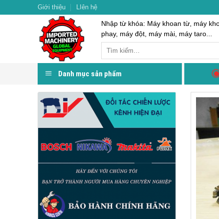
Skip
Giới thiệu
LIên hệ
to
Nhập từ khóa: Máy khoan từ, máy kh
content
phay, máy đột, máy mài, máy taro...
Danh mục sản phẩm