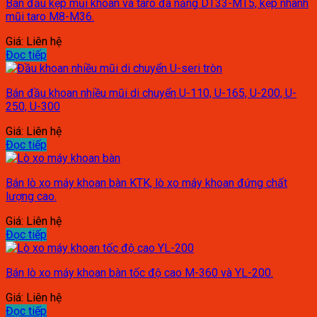
Bán đầu kẹp mũi khoan và taro đa năng DT33-MT5, kẹp nhanh
mũi taro M8-M36.
Giá: Liên hệ
Đọc tiếp
Bán đầu khoan nhiều mũi di chuyển U-110, U-165, U-200, U-
250, U-300
Giá: Liên hệ
Đọc tiếp
Bán lò xo máy khoan bàn KTK, lò xo máy khoan đứng chất
lượng cao.
Giá: Liên hệ
Đọc tiếp
Bán lò xo máy khoan bàn tốc độ cao M-360 và YL-200.
Giá: Liên hệ
Đọc tiếp