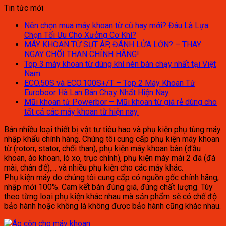
Tin tức mới
Nên chọn mua máy khoan từ cũ hay mới? Đâu Là Lựa
Chọn Tối Ưu Cho Xưởng Cơ Khí?
MÁY KHOAN TỪ SỤT ÁP, ĐÁNH LỬA LỚN? – THAY
NGAY CHỔI THAN CHÍNH HÃNG!
Top 3 máy khoan từ dùng khí nén bán chạy nhất tại Việt
Nam.
ECO.50S và ECO.100S+/T – Top 2 Máy Khoan Từ
Euroboor Hà Lan Bán Chạy Nhất Hiện Nay.
Mũi khoan từ Powerbor – Mũi khoan từ giá rẻ dùng cho
tất cả các máy khoan từ hiện nay.
Bán nhiều loại thiết bị vật tư tiêu hao và phụ kiện phụ tùng máy
nhập khẩu chính hãng. Chúng tôi cung cấp phụ kiện máy khoan
từ (rotorr, stator, chổi than), phụ kiện máy khoan bàn (đầu
khoan, áo khoan, lò xo, trục chính), phụ kiện máy mài 2 đá (đá
mài, chân đế),… và nhiều phụ kiện cho các máy khác.
Phụ kiện máy do chúng tôi cung cấp có nguồn gốc chính hãng,
nhập mới 100%. Cam kết bán đúng giá, đúng chất lượng. Tùy
theo từng loại phụ kiện khác nhau mà sản phẩm sẽ có chế độ
bảo hành hoặc không là không được bảo hành cũng khác nhau.