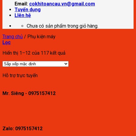
Email:
cokhitoancau.vn@gmail.com
Tuyển dụng
LIên hệ
Chưa có sản phẩm trong giỏ hàng.
Trang chủ
/
Phụ kiện máy
Lọc
Hiển thị 1–12 của 117 kết quả
Hỗ trợ trực tuyến
Mr. Siêng - 0975157412
Zalo: 0975157412