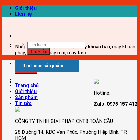
Skip
Giới thiệu
to
LIên hệ
content
Nhập từ khóa: Máy khoan từ, máy khoan bàn, máy khoan
Tìm kiếm
phay, máy đột, máy mài, máy taro...
Danh mục sản phẩm
Tìm kiếm
Trang chủ
Giới thiệu
Hotline:
Sản phẩm
Tin tức
Zalo: 0975 157 412
CÔNG TY TNHH GIẢI PHÁP CNTB TOÀN CẦU
28 Đường 14, KDC Vạn Phúc, Phường Hiệp Bình, TP.
HCM