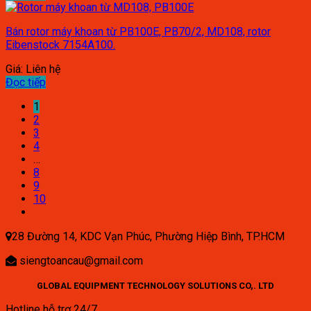
Bán rotor máy khoan từ PB100E, PB70/2, MD108, rotor
Eibenstock 7154A100.
Giá: Liên hệ
Đọc tiếp
1
2
3
4
…
8
9
10
28 Đường 14, KDC Vạn Phúc, Phường Hiệp Bình, TP.HCM
siengtoancau@gmail.com
GLOBAL EQUIPMENT TECHNOLOGY SOLUTIONS CO,. LTD
Hotline hỗ trợ 24/7