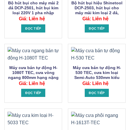
Bộ hút bụi cho máy mài 2
Bộ hút bụi hiệu Shinetool
đá DCP-2501, hút bụi kim
DCP-2503, hút bụi cho
loại 220V 1 pha nhập
máy mài kim loại 2 đá,
khẩu Taiwan
máy nhám vòng, đánh rỉ.
Giá: Liên hệ
Giá: Liên hệ
ĐỌC TIẾP
ĐỌC TIẾP
Máy cưa bán tự động H-
Máy cưa bán tự động H-
1080T TEC, cưa vòng
530 TEC, cưa kim loại
ngang 800mm hạng nặng
Semi-Auto 530mm kiểu
hiệu JLH.
trụ đứng.
Giá: Liên hệ
Giá: Liên hệ
ĐỌC TIẾP
ĐỌC TIẾP