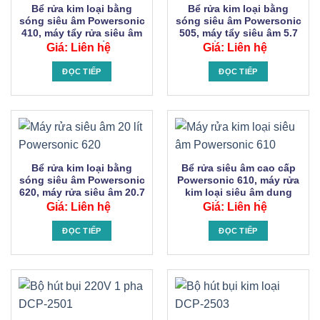
Bể rửa kim loại bằng
Bể rửa kim loại bằng
sóng siêu âm Powersonic
sóng siêu âm Powersonic
410, máy tẩy rửa siêu âm
505, máy tẩy siêu âm 5.7
Hwashin dung tích 10.7
lít Hwashin.
Giá: Liên hệ
Giá: Liên hệ
lít
ĐỌC TIẾP
ĐỌC TIẾP
Bể rửa kim loại bằng
Bể rửa siêu âm cao cấp
sóng siêu âm Powersonic
Powersonic 610, máy rửa
620, máy rửa siêu âm 20.7
kim loại siêu âm dung
lít Hwashin.
tích 10.7 lít.
Giá: Liên hệ
Giá: Liên hệ
ĐỌC TIẾP
ĐỌC TIẾP