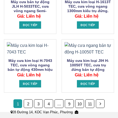
Máy cưa bán tự động
Máy cưa kim loại H-1613T
JLH H-5033TEC, cưa
TEC, cưa vòng ngang
vòng ngang Semi-
1300mm kiểu trụ đứng.
Automatic 330mm.
Giá: Liên hệ
Giá: Liên hệ
ĐỌC TIẾP
ĐỌC TIẾP
Máy cưa kim loại H-7043
Máy cưa kim loại JlH H-
TEC, cưa vòng ngang
10050T TEC, cưa trụ
bán tự động 430mm hiệu
đứng bán tự động
JLH.
500mm.
Giá: Liên hệ
Giá: Liên hệ
ĐỌC TIẾP
ĐỌC TIẾP
1
2
3
4
…
9
10
11
28 Đường 14, KDC Vạn Phúc, Phường