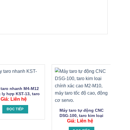
 taro nhanh M4-M12
 ly hợp KST-13, taro
oại đa năng trên thép
Giá: Liên hệ
mỏng.
ĐỌC TIẾP
Máy taro tự động CNC
DSG-100, taro kim loại
chính xác cao M2-M10,
Giá: Liên hệ
máy taro tốc độ cao, động
Má