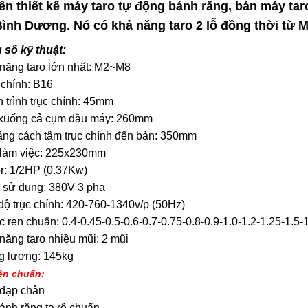
n thiết kế máy taro tự động bánh răng, bán máy tar
Bình Dương. Nó có khả năng taro 2 lỗ đồng thời từ 
 số kỹ thuật:
năng taro lớn nhất: M2~M8
 chính: B16
 trình trục chính: 45mm
 xuống cả cụm đầu máy: 260mm
ng cách tâm trục chính đến bàn: 350mm
 làm việc: 225x230mm
r: 1/2HP (0.37Kw)
 sử dụng: 380V 3 pha
độ trục chính: 420-760-1340v/p (50Hz)
 ren chuẩn: 0.4-0.45-0.5-0.6-0.7-0.75-0.8-0.9-1.0-1.2-1.25-1.5-
năng taro nhiều mũi: 2 mũi
g lượng: 145kg
ện chuẩn:
 đạp chân
ánh răng ta rô chuẩn