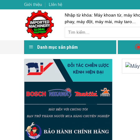
Skip
Giới thiệu
LIên hệ
to
Nhập từ khóa: Máy khoan từ, máy kh
content
phay, máy đột, máy mài, máy taro...
Danh mục sản phẩm