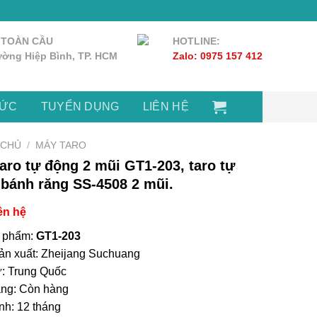
 TOÀN CẦU
HOTLINE:
ờng Hiệp Bình, TP. HCM
Zalo: 0975 157 412
TỨC
TUYỂN DỤNG
LIÊN HỆ
 CHỦ
/
MÁY TARO
aro tự động 2 mũi GT1-203, taro tự
bánh răng SS-4508 2 mũi.
ên hệ
 phẩm:
GT1-203
ản xuất: Zheijang Suchuang
ứ: Trung Quốc
ạng: Còn hàng
nh: 12 tháng