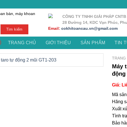
oan bàn, máy khoan
CÔNG TY TNHH GIẢI PHÁP CNTB
28 Đường 14, KDC Vạn Phúc, Phư
Email:
cokhitoancau.vn@gmail.com
Tìm kiếm
TRANG CHỦ
GIỚI THIỆU
SẢN PHẨM
TIN 
TRANG
Máy t
động 
Giá: Li
Mã sản
Hãng s
Xuất x
Tình tr
Bảo hà