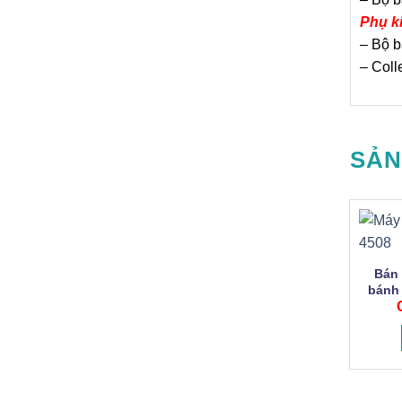
Phụ k
– Bộ b
– Coll
SẢN
Bán 
bánh 
kim lo