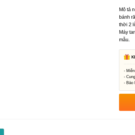
Mô tả n
bánh r
thời 2 
Máy ta
mẫu.
K
- Miễn
- Cun
- Bảo 