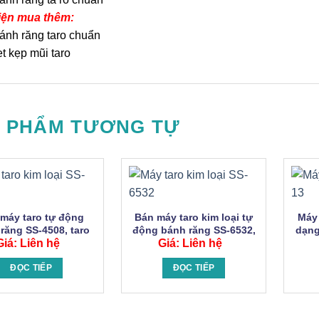
iện mua thêm:
ánh răng taro chuẩn
et kẹp mũi taro
 PHẨM TƯƠNG TỰ
máy taro tự động
Bán máy taro kim loại tự
Máy
răng SS-4508, taro
động bánh răng SS-6532,
dạng
ại M2-M8 chính xác.
Giá: Liên hệ
taro tự động M10-M32
Giá: Liên hệ
kim l
ĐỌC TIẾP
ĐỌC TIẾP