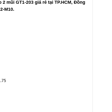
o 2 mũi GT1-203 giá rẻ tại TP.HCM, Đồng
M2-M10.
1.75