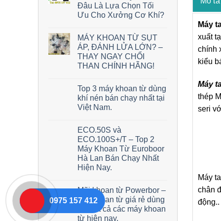
Mô tả
Đâu Là Lựa Chọn Tối
Ưu Cho Xưởng Cơ Khí?
Máy t
xuất t
MÁY KHOAN TỪ SỤT
ÁP, ĐÁNH LỬA LỚN? –
chính 
THAY NGAY CHỔI
kiểu b
THAN CHÍNH HÃNG!
Máy t
Top 3 máy khoan từ dùng
thép M
khí nén bán chạy nhất tại
Việt Nam.
seri v
ECO.50S và
ECO.100S+/T – Top 2
Máy Khoan Từ Euroboor
Hà Lan Bán Chạy Nhất
Hiện Nay.
Máy ta
chân đ
Mũi khoan từ Powerbor –
Mũi khoan từ giá rẻ dùng
0975 157 412
động..
cho tất cả các máy khoan
từ hiện nay.