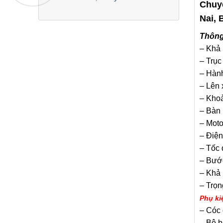
Chuyê
Nai, 
Thông
– Khả 
– Trục
– Hành
– Lên
– Khoả
– Bàn
– Moto
– Điện
– Tốc 
– Bước
– Khả 
– Trọn
Phụ ki
– Cóc
– Bộ b