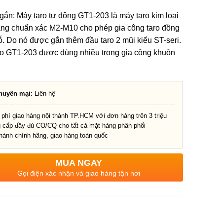
gắn: Máy taro tự động GT1-203 là máy taro kim loại
ăng chuẩn xác M2-M10 cho phép gia công taro đồng
lỗ. Do nó được gắn thêm đầu taro 2 mũi kiểu ST-seri.
ro GT1-203 được dùng nhiều trong gia công khuôn
huyến mại:
Liên hệ
 phí giao hàng nội thành TP.HCM với đơn hàng trên 3 triệu
g cấp đầy đủ CO/CQ cho tất cả mặt hàng phân phối
hành chính hãng, giao hàng toàn quốc
MUA NGAY
Gọi điện xác nhận và giao hàng tận nơi